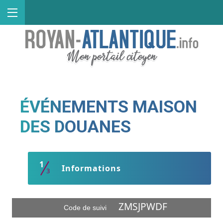
Ouvrir le menu
Mes démarches
Code de suivi
ÉVÉNEMENTS MAISON
DES DOUANES
1
(étape courante)
Informations
3
ZMSJPWDF
Code de suivi